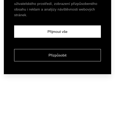
uživatelského prostředí, zobrazení přizpůsobeného
obsahu i reklam a analýzy návštěvnosti webových
stránek.
Přijmout vše
Přizpůsobit