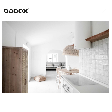
U
READ AS