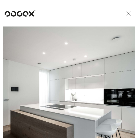
U
READ AS