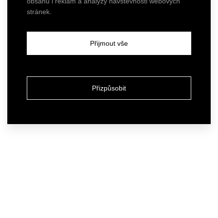
obsahu i reklam a analýzy návštěvnosti webových
stránek.
Přijmout vše
Přizpůsobit
Atelier
Our services