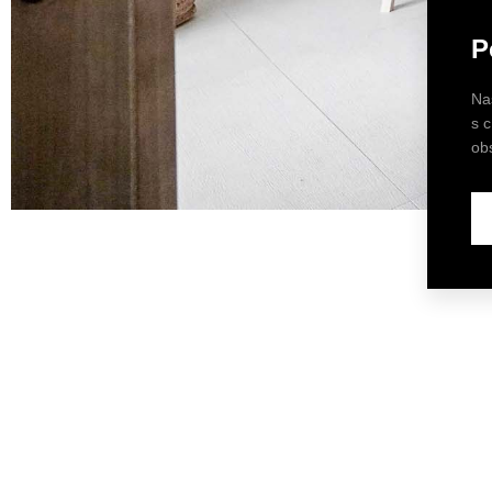
P
Na
s 
ob