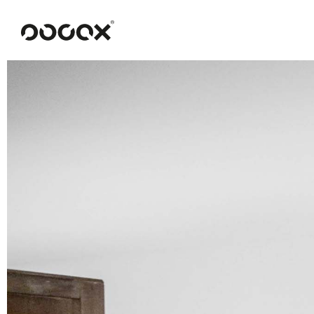
U
READ AS