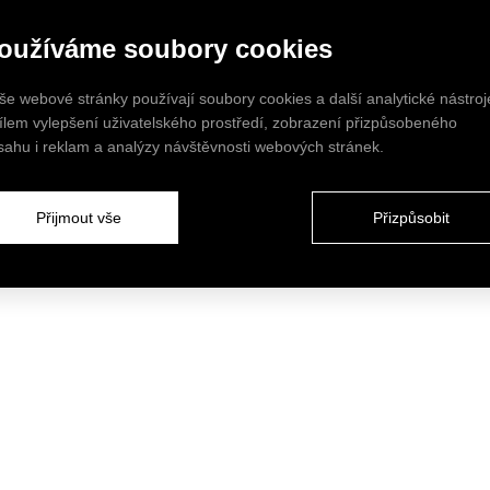
oužíváme soubory cookies
še webové stránky používají soubory cookies a další analytické nástroj
cílem vylepšení uživatelského prostředí, zobrazení přizpůsobeného
sahu i reklam a analýzy návštěvnosti webových stránek.
Přijmout vše
Přizpůsobit