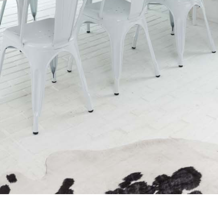
 love it.
Our work
Portfolio
Gallery
Video