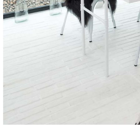
We work
— because we
Atelier
Our services
About us
How we work
Contact
Renovations
Interiors
Abroad