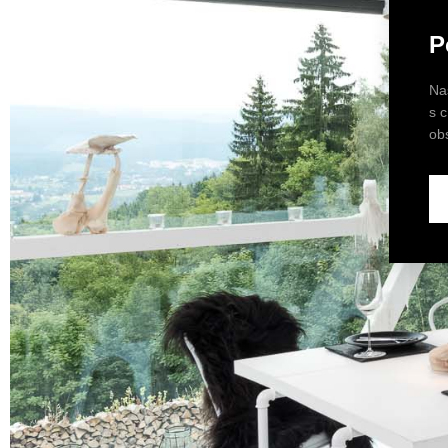
P
Na
s 
ob