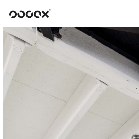
U
READ AS