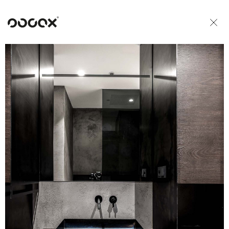
U
READ AS