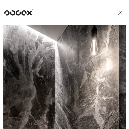
U
READ AS