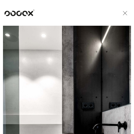
U
READ AS