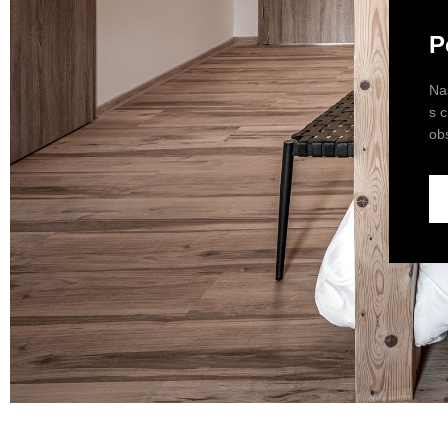
P
Na
s 
ob