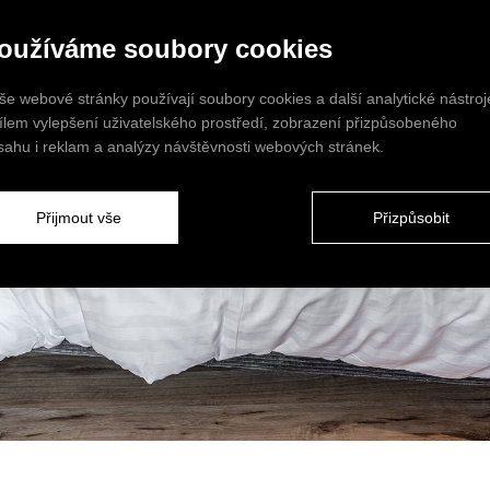
oužíváme soubory cookies
še webové stránky používají soubory cookies a další analytické nástroj
cílem vylepšení uživatelského prostředí, zobrazení přizpůsobeného
sahu i reklam a analýzy návštěvnosti webových stránek.
Přijmout vše
Přizpůsobit