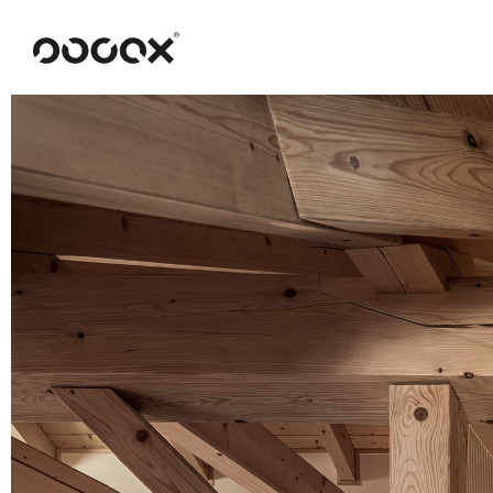
U
READ AS