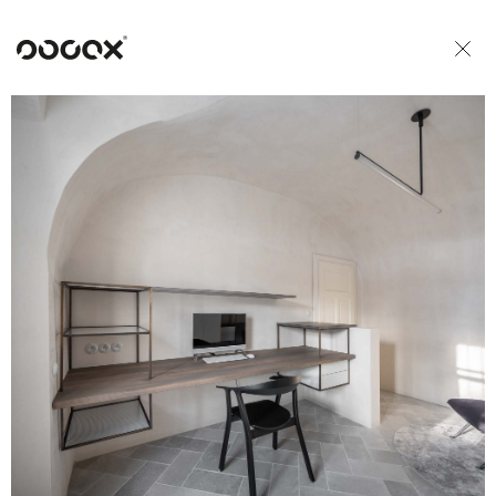
U
READ AS