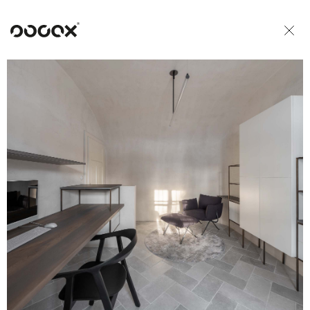
U
READ AS