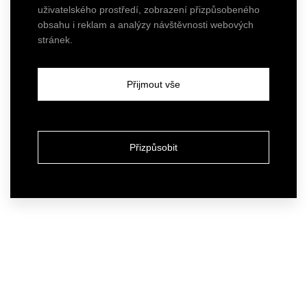
uživatelského prostředí, zobrazení přizpůsobeného
obsahu i reklam a analýzy návštěvnosti webových
stránek.
Přijmout vše
Přizpůsobit