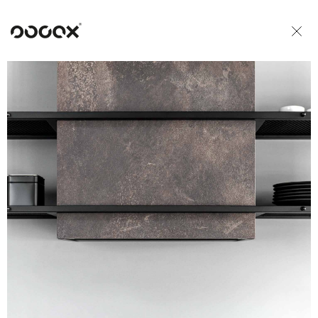
U
READ AS