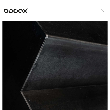
U
READ AS