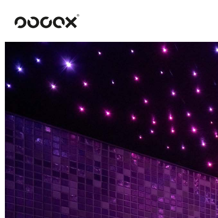
U
READ AS