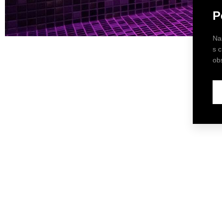
P
Na
s 
ob