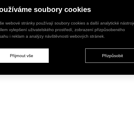
oužíváme soubory cookies
še webové stránky používají soubory cookies a další analytické nástroj
cílem vylepšení uživatelského prostředí, zobrazení přizpůsobeného
sahu i reklam a analýzy návštěvnosti webových stránek.
Přijmout vše
Přizpůsobit