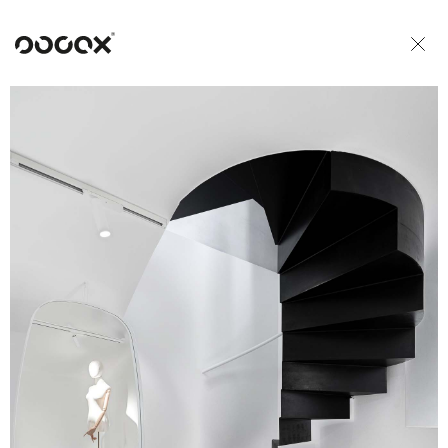
U
READ AS