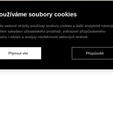
oužíváme soubory cookies
še webové stránky používají soubory cookies a další analytické nástroj
cílem vylepšení uživatelského prostředí, zobrazení přizpůsobeného
sahu i reklam a analýzy návštěvnosti webových stránek.
Přijmout vše
Přizpůsobit