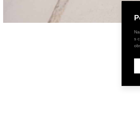
P
Na
s 
ob