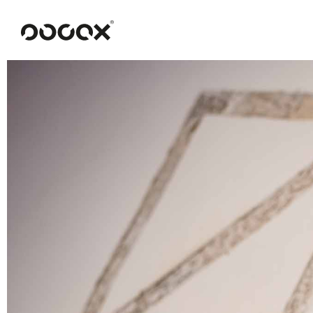
U
READ AS