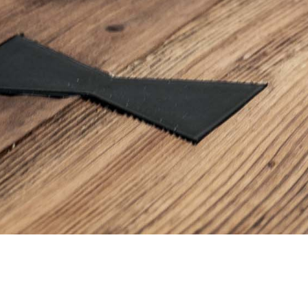
 love it.
Our work
Portfolio
Gallery
Video