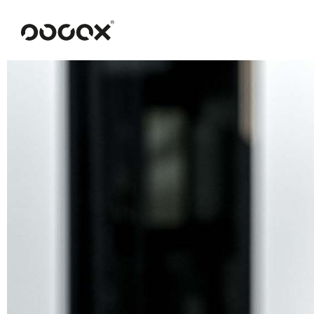
U
READ AS