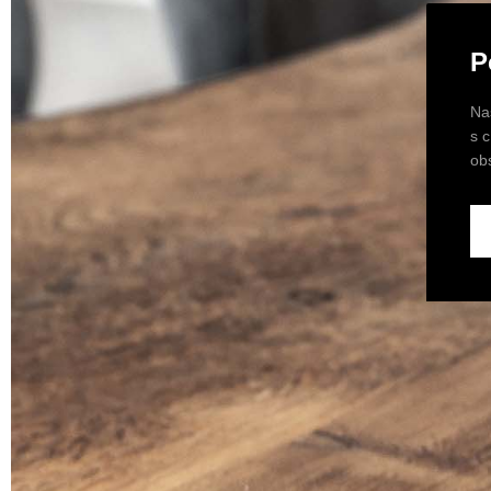
P
Na
s 
ob