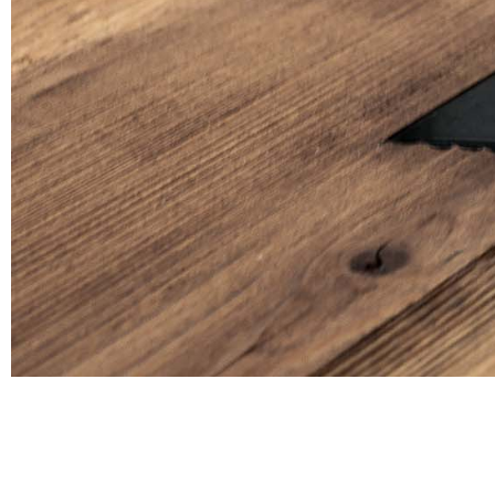
We work
— because we
Atelier
Our services
About us
How we work
Contact
Renovations
Interiors