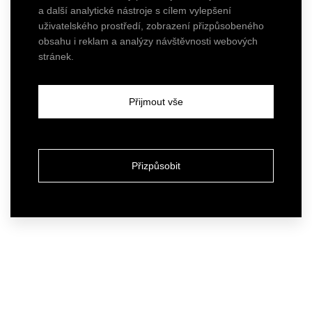
a další analytické nástroje s cílem vylepšení
uživatelského prostředí, zobrazení přizpůsobeného
obsahu i reklam a analýzy návštěvnosti webových
stránek.
Přijmout vše
Přizpůsobit