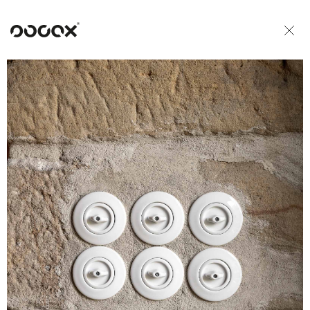
U
READ AS