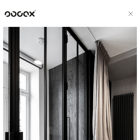
U
READ AS