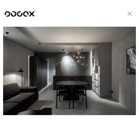
U
READ AS