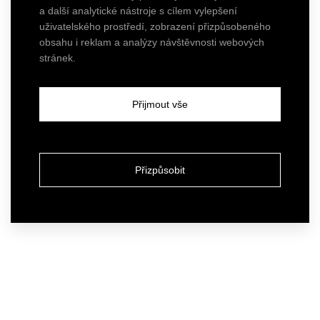
a další analytické nástroje s cílem vylepšení
uživatelského prostředí, zobrazení přizpůsobeného
obsahu i reklam a analýzy návštěvnosti webových
stránek.
Přijmout vše
Přizpůsobit