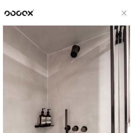
U
READ AS