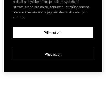
a další analytické nástroje s cílem vylepšení
uživatelského prostředí, zobrazení přizpůsobeného
obsahu i reklam a analýzy návštěvnosti webových
stránek.
Přijmout vše
Přizpůsobit