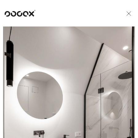
U
READ AS