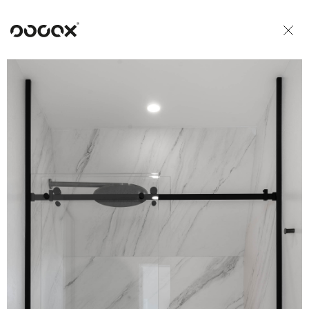
U
READ AS