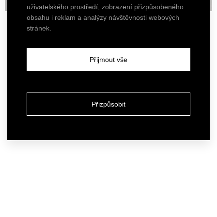
uživatelského prostředí, zobrazení přizpůsobeného
obsahu i reklam a analýzy návštěvnosti webových
stránek.
Přijmout vše
Přizpůsobit