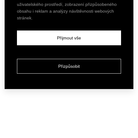
uživatelského prostředí, zobrazení přizpůsobeného
obsahu i reklam a analýzy návštěvnosti webových
stránek.
Přijmout vše
Přizpůsobit