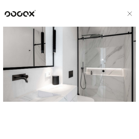
U
READ AS