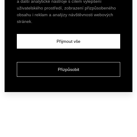
a další analytické nástroje s cílem vylepšení
uživatelského prostředí, zobrazení přizpůsobeného
obsahu i reklam a analýzy návštěvnosti webových
stránek.
Přijmout vše
Přizpůsobit