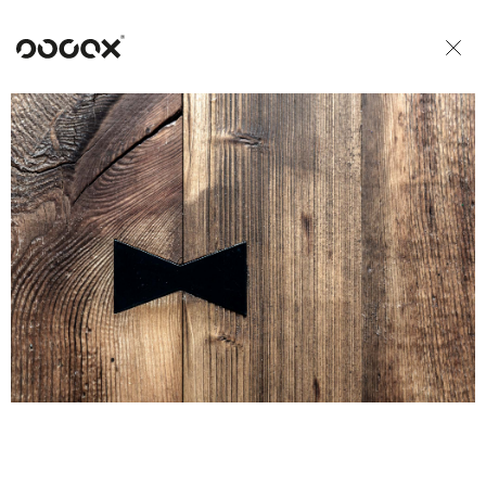
U
READ AS