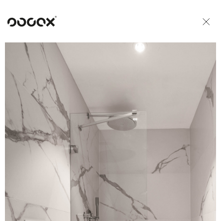
U
READ AS