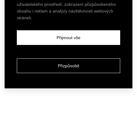
uživatelského prostředí, zobrazení přizpůsobeného
obsahu i reklam a analýzy návštěvnosti webových
stránek.
Přijmout vše
Přizpůsobit