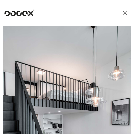
U
READ AS