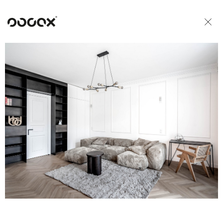
U
READ AS