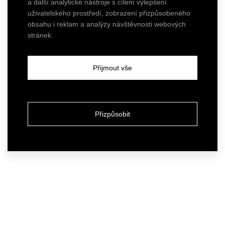
a další analytické nástroje s cílem vylepšení
uživatelského prostředí, zobrazení přizpůsobeného
obsahu i reklam a analýzy návštěvnosti webových
stránek.
Přijmout vše
Přizpůsobit