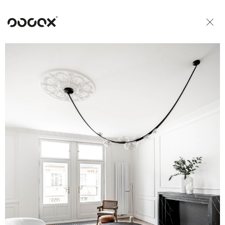
U
READ AS