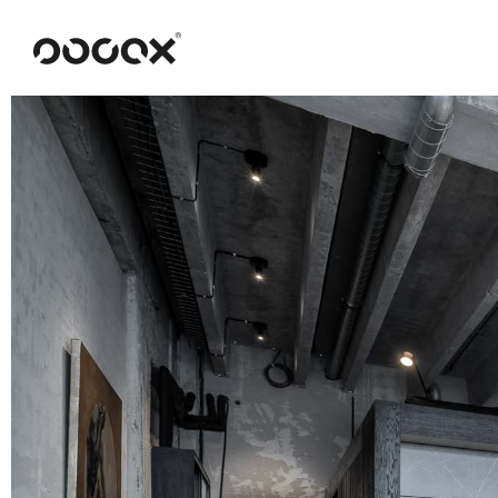
U
READ AS