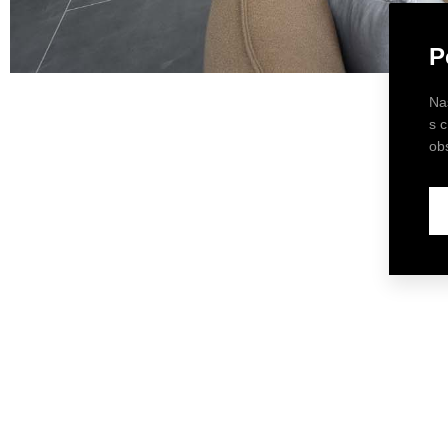
P
Na
s 
ob