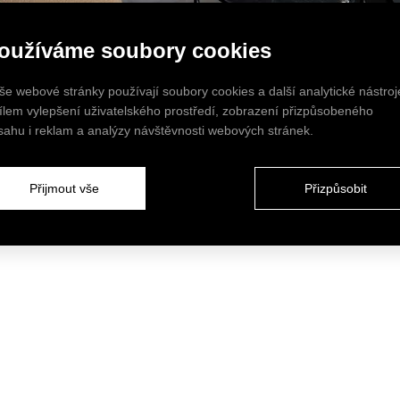
oužíváme soubory cookies
še webové stránky používají soubory cookies a další analytické nástroj
cílem vylepšení uživatelského prostředí, zobrazení přizpůsobeného
sahu i reklam a analýzy návštěvnosti webových stránek.
Přijmout vše
Přizpůsobit