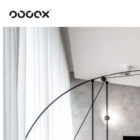
U
READ AS