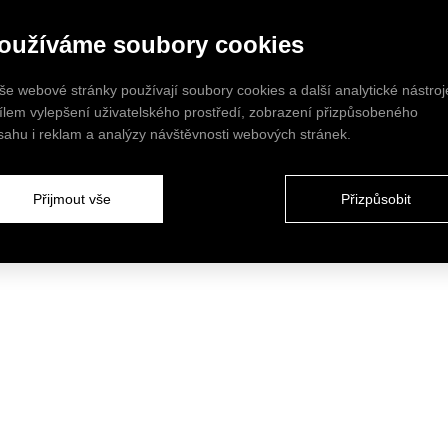
oužíváme soubory cookies
še webové stránky používají soubory cookies a další analytické nástroj
cílem vylepšení uživatelského prostředí, zobrazení přizpůsobeného
sahu i reklam a analýzy návštěvnosti webových stránek.
Přijmout vše
Přizpůsobit