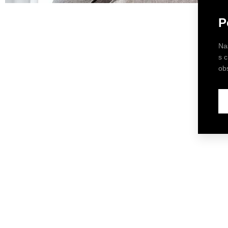
P
Na
s 
ob