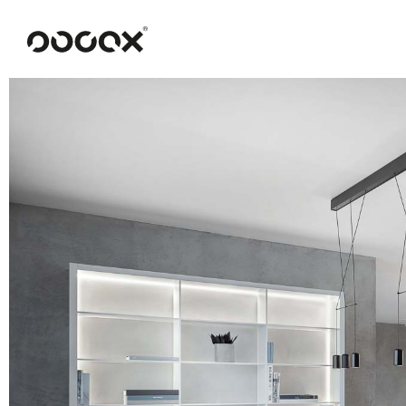
U
READ AS