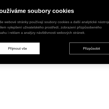
oužíváme soubory cookies
še webové stránky používají soubory cookies a další analytické nástroj
cílem vylepšení uživatelského prostředí, zobrazení přizpůsobeného
sahu i reklam a analýzy návštěvnosti webových stránek.
Přijmout vše
Přizpůsobit