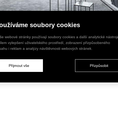
oužíváme soubory cookies
še webové stránky používají soubory cookies a další analytické nástroj
cílem vylepšení uživatelského prostředí, zobrazení přizpůsobeného
sahu i reklam a analýzy návštěvnosti webových stránek.
Přijmout vše
Přizpůsobit