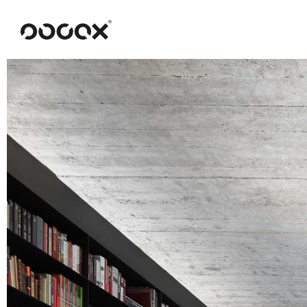
U
READ AS