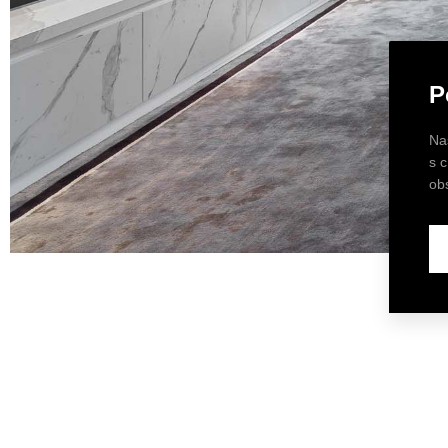
P
Na
s 
ob