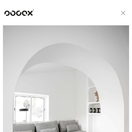
U
READ AS