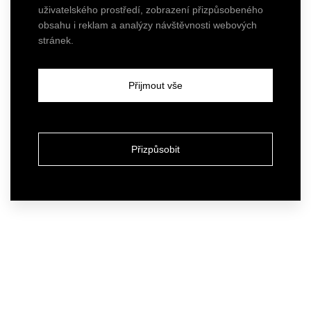
uživatelského prostředí, zobrazení přizpůsobeného
obsahu i reklam a analýzy návštěvnosti webových
stránek.
Přijmout vše
Přizpůsobit