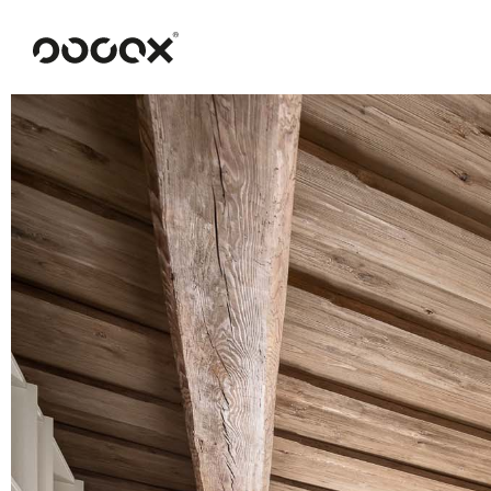
U
READ AS