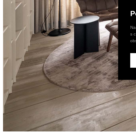
P
Na
s 
ob