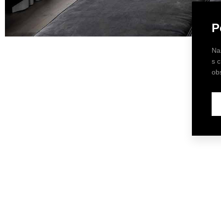
P
Na
s 
ob