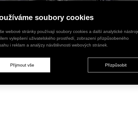
oužíváme soubory cookies
še webové stránky používají soubory cookies a další analytické nástroj
cílem vylepšení uživatelského prostředí, zobrazení přizpůsobeného
sahu i reklam a analýzy návštěvnosti webových stránek.
Přijmout vše
Přizpůsobit