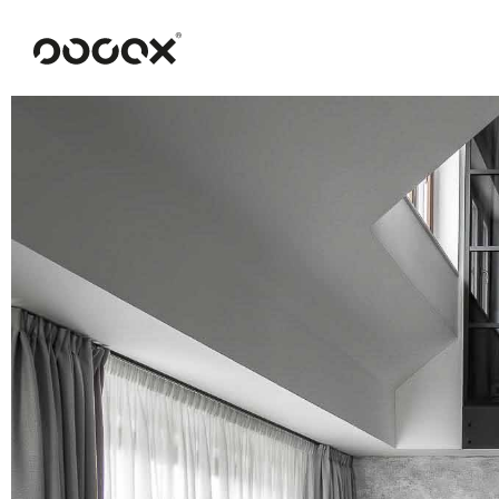
U
READ AS