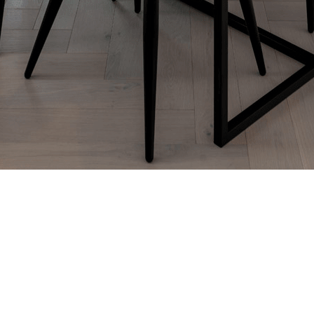
 love it.
Our work
Portfolio
Gallery
Video