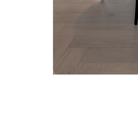
We work
— because we
Atelier
Our services
About us
How we work
Contact
Renovations
Interiors