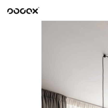
U
READ AS