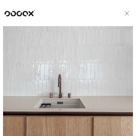
U
READ AS