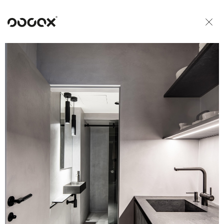
U
READ AS