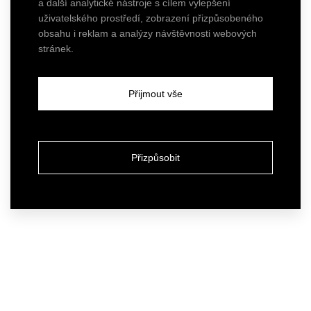
a další analytické nástroje s cílem vylepšení
uživatelského prostředí, zobrazení přizpůsobeného
obsahu i reklam a analýzy návštěvnosti webových
stránek.
Přijmout vše
Přizpůsobit