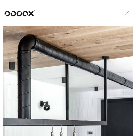
U
READ AS