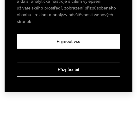
a další analytické nástroje s cílem vylepšení
uživatelského prostředí, zobrazení přizpůsobeného
obsahu i reklam a analýzy návštěvnosti webových
stránek.
Přijmout vše
Přizpůsobit