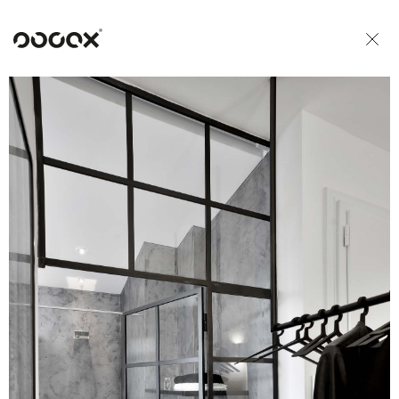
U
READ AS