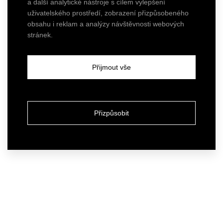
a další analytické nástroje s cílem vylepšení
uživatelského prostředí, zobrazení přizpůsobeného
obsahu i reklam a analýzy návštěvnosti webových
stránek.
Přijmout vše
Přizpůsobit