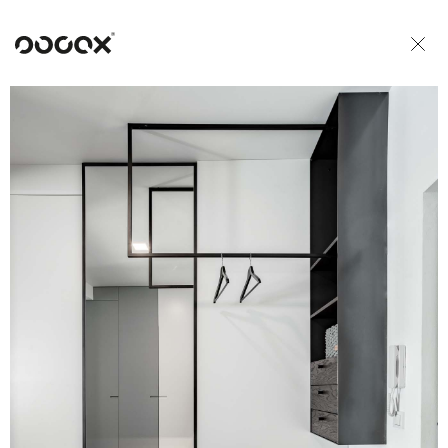
U
READ AS