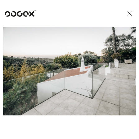
U
READ AS