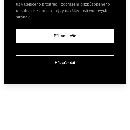
uživatelského prostředí, zobrazení přizpůsobeného
obsahu i reklam a analýzy návštěvnosti webových
stránek.
Přijmout vše
Přizpůsobit