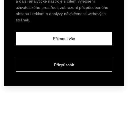
a další analytické nástroje s cílem vylepšení
uživatelského prostředí, zobrazení přizpůsobeného
obsahu i reklam a analýzy návštěvnosti webových
stránek.
Přijmout vše
Přizpůsobit