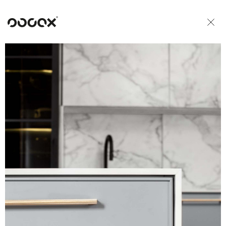
U
READ AS