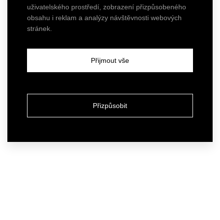
uživatelského prostředí, zobrazení přizpůsobeného
obsahu i reklam a analýzy návštěvnosti webových
stránek.
Přijmout vše
Přizpůsobit