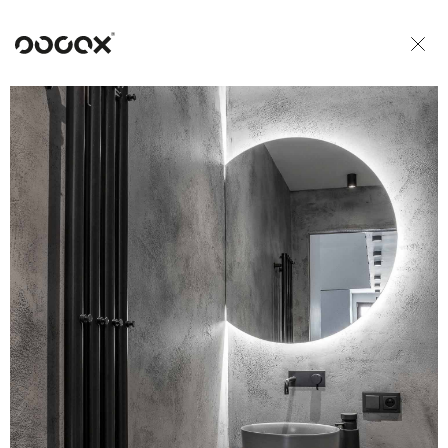
U
READ AS