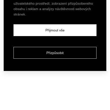
uživatelského prostředí, zobrazení přizpůsobeného
obsahu i reklam a analýzy návštěvnosti webových
stránek.
Přijmout vše
Přizpůsobit