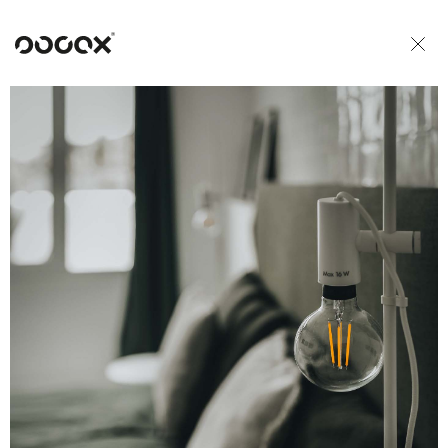
U
READ AS