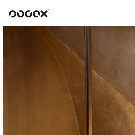
U
READ AS