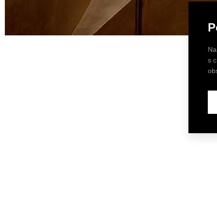
P
Na
s 
ob