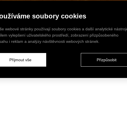
oužíváme soubory cookies
še webové stránky používají soubory cookies a další analytické nástroj
cílem vylepšení uživatelského prostředí, zobrazení přizpůsobeného
sahu i reklam a analýzy návštěvnosti webových stránek.
Přijmout vše
Přizpůsobit