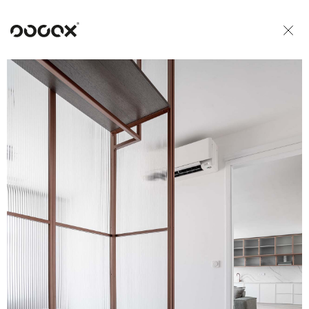
U
READ AS