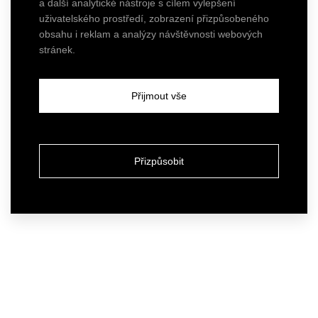
a další analytické nástroje s cílem vylepšení
uživatelského prostředí, zobrazení přizpůsobeného
obsahu i reklam a analýzy návštěvnosti webových
stránek.
Přijmout vše
Přizpůsobit