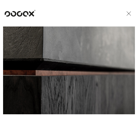
U
READ AS