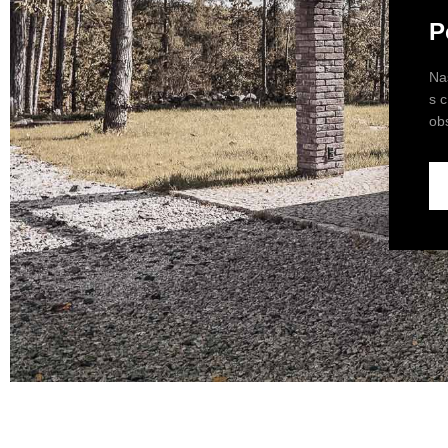
P
Na
s 
ob