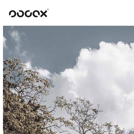
U
READ AS