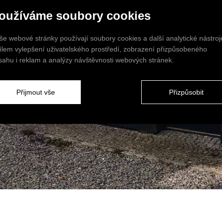
oužíváme soubory cookies
še webové stránky používají soubory cookies a další analytické nástroj
cílem vylepšení uživatelského prostředí, zobrazení přizpůsobeného
sahu i reklam a analýzy návštěvnosti webových stránek.
Přijmout vše
Přizpůsobit