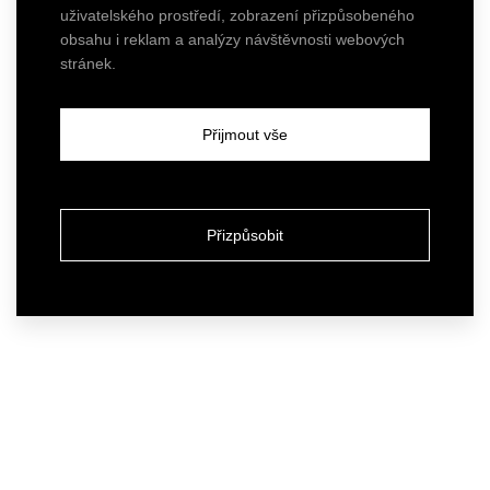
uživatelského prostředí, zobrazení přizpůsobeného
obsahu i reklam a analýzy návštěvnosti webových
stránek.
Přijmout vše
Přizpůsobit