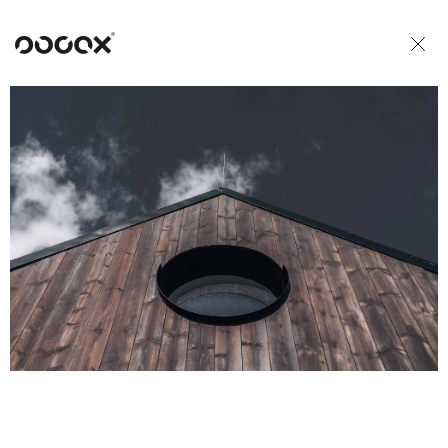
U
READ AS